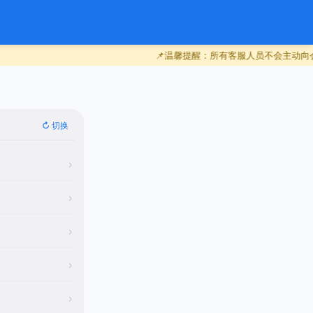
📌温馨提醒：所有客服人员不会主动向会
↻ 切换
›
›
›
›
›